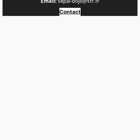
Email:
sepai-dojo@sfr.fr
Contact