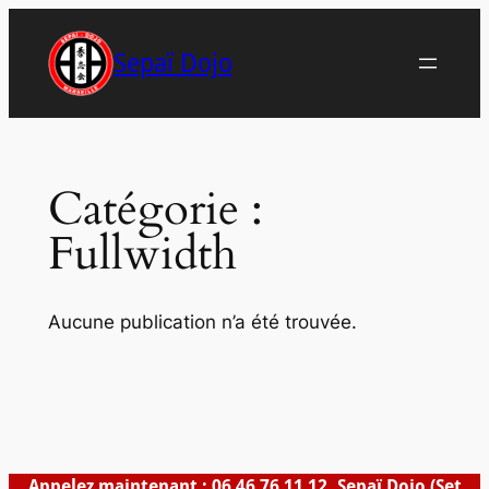
Aller
au
Sepaï Dojo
contenu
Catégorie :
Fullwidth
Aucune publication n’a été trouvée.
Appelez maintenant : 06 46 76 11 12, Sepaï Dojo (Set