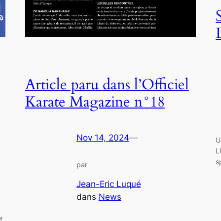
Article paru dans l’Officiel
Karate Magazine n°18
Nov 14, 2024
—
U
L
s
par
Jean-Eric Luqué
dans
News
f